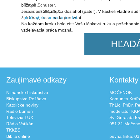
blížnym.
Rudolf Schuster,
Je až neskutočné, čo dosiahol (páter). V kaštieli vládne súd
prezident SR, 2003
žijú teraz, to sa nedá porovnať.
prečítajte si prezidentov list
Na každom kroku bolo cítiť Vašu láskavú ruku a požehnanie
vzdelávacia práca možná.
HĽAD
Zaujímavé odkazy
Kontakty
Nitrianske biskupstvo
MOČENOK
Biskupstvo Rožňava
Komunita Kráľo
Katolícke noviny
ThLic. PhDr. P
Rádio Lumen
moderátor KKP
Televízia LUX
Sv. Gorazda 55
Rádio Vatikán
951 31 Močen
TKKBS
Biblia online
pevná linka: 03