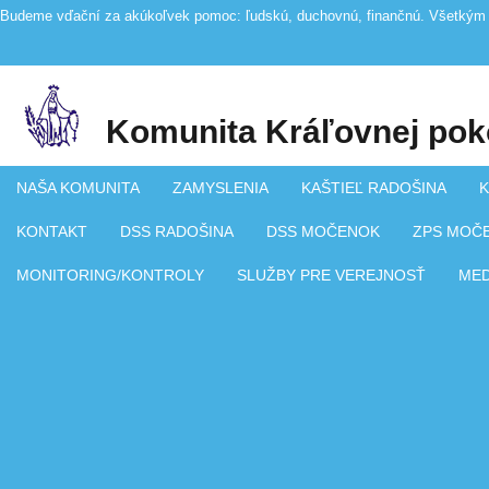
Budeme vďační za akúkoľvek pomoc: ľudskú, duchovnú, finančnú. Všetkým 
Komunita Kráľovnej pok
NAŠA KOMUNITA
ZAMYSLENIA
KAŠTIEĽ RADOŠINA
K
KONTAKT
DSS RADOŠINA
DSS MOČENOK
ZPS MOČ
MONITORING/KONTROLY
SLUŽBY PRE VEREJNOSŤ
ME