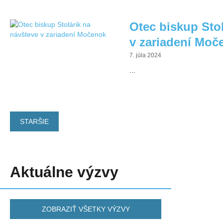
Otec biskup Stol
v zariadení Moč
7. júla 2024
...
STARŠIE
Exercičný dom T
Aktuálne výzvy
ZOBRAZIŤ VŠETKY VÝZVY