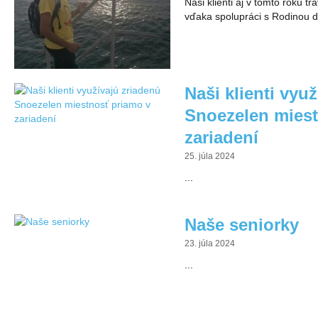
Naši klienti aj v tomto roku tr
vďaka spolupráci s Rodinou dob
Kráľovná pokoja
Naši klienti vyu
Snoezelen miest
zariadení
25. júla 2024
...
Naše seniorky
23. júla 2024
...
Úcta k sv. Terez