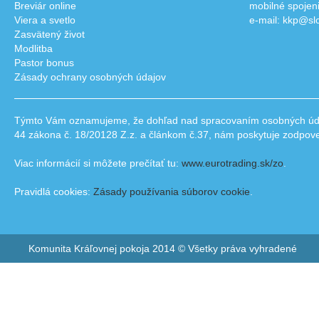
Breviár online
mobilné spojen
Viera a svetlo
e-mail: kkp@sl
Zasvätený život
Modlitba
Pastor bonus
Zásady ochrany osobných údajov
Týmto Vám oznamujeme, že dohľad nad spracovaním osobných údajo
44 zákona č. 18/20128 Z.z. a článkom č.37, nám poskytuje zodpov
Viac informácií si môžete prečítať tu:
www.eurotrading.sk/zo
.
Pravidlá cookies:
Zásady používania súborov cookie
.
Komunita Kráľovnej pokoja 2014 © Všetky práva vyhradené