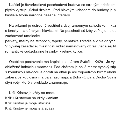
Kaštieľ je štvorkrídlová poschodová budova so strohým priečelím, 
plytko vystupujúcimi rizalitmi. Pod hlavným vchodom do budovy je p
kaštieľa tvoria náročne riešené interiéry.
Na prízemí je ústredný vestibul s dvojramenným schodiskom, ka
s iónskymi a dórskymi hlavicami. Na poschodí sú izby veľkej umelec
zachované umelecké
parkety, maľby na stropoch, tapety, benátske zrkadlá a v niektorých 
V bývalej zasadacej miestnosti vidieť namaľovaný obraz vtedajšej N
romantické cudzokrajné krajinky, kvetiny, kytice…
Osobitné postavenie má kaplnka s oltárom Svätého Kríža. Je vy
obložené imitáciou mramoru. Pod chórom je asi 3 metre vysoký stĺ
s korintskou hlavicou a oproti na oltári je asi trojmetrový kríž z eb
zaberá veľkoplošná maľba znázorňujúca Boha -Otca a Ducha Svät
štyri vety, ktoré v preklade znamenajú:
Kríž Kristov je vždy so mnou.
Krížu Kristovmu sa vždy klaniam.
Kríž Kristov je moje útočište.
Kríž Kristov je moja istá spása.