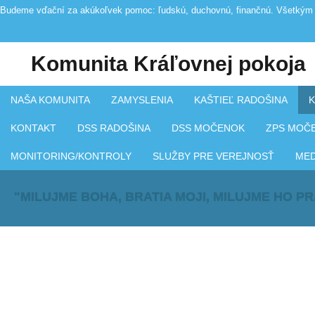
Budeme vďační za akúkoľvek pomoc: ľudskú, duchovnú, finančnú. Všetkým 
Komunita Kráľovnej pokoja
NAŠA KOMUNITA
ZAMYSLENIA
KAŠTIEĽ RADOŠINA
K
KONTAKT
DSS RADOŠINA
DSS MOČENOK
ZPS MOČ
MONITORING/KONTROLY
SLUŽBY PRE VEREJNOSŤ
ME
"MILUJME BOHA, BRATIA MOJI, MILUJME HO P