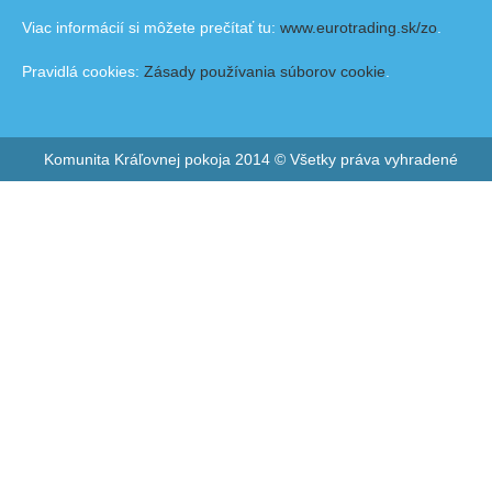
Viac informácií si môžete prečítať tu:
www.eurotrading.sk/zo
.
Pravidlá cookies:
Zásady používania súborov cookie
.
Komunita Kráľovnej pokoja 2014 © Všetky práva vyhradené