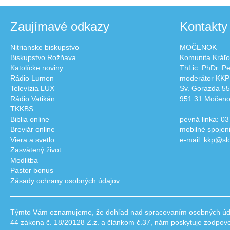
Zaujímavé odkazy
Kontakty
Nitrianske biskupstvo
MOČENOK
Biskupstvo Rožňava
Komunita Kráľo
Katolícke noviny
ThLic. PhDr. P
Rádio Lumen
moderátor KKP
Televízia LUX
Sv. Gorazda 55
Rádio Vatikán
951 31 Močen
TKKBS
Biblia online
pevná linka: 03
Breviár online
mobilné spojen
Viera a svetlo
e-mail: kkp@sl
Zasvätený život
Modlitba
Pastor bonus
Zásady ochrany osobných údajov
Týmto Vám oznamujeme, že dohľad nad spracovaním osobných údajo
44 zákona č. 18/20128 Z.z. a článkom č.37, nám poskytuje zodpov