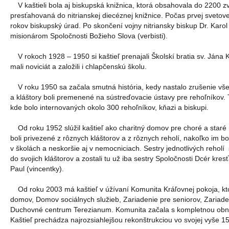
V kaštieli bola aj biskupská knižnica, ktorá obsahovala do 2200 
presťahovaná do nitrianskej diecéznej knižnice. Počas prvej svetovej
rokov biskupský úrad. Po skončení vojny nitriansky biskup Dr. Karol
misionárom Spoločnosti Božieho Slova (verbisti).
V rokoch 1928 – 1950 si kaštieľ prenajali Školskí bratia sv. Jána Krs
mali noviciát a založili i chlapčenskú školu.
V roku 1950 sa začala smutná história, kedy nastalo zrušenie vš
a kláštory boli premenené na sústreďovacie ústavy pre rehoľníkov. Ta
kde bolo internovaných okolo 300 rehoľníkov, kňazi a biskupi.
Od roku 1952 slúžil kaštieľ ako charitný domov pre choré a staré
boli privezené z rôznych kláštorov a z rôznych reholí, nakoľko im 
v školách a neskoršie aj v nemocniciach. Sestry jednotlivých reholí
do svojich kláštorov a zostali tu už iba sestry Spoločnosti Dcér kres
Paul (vincentky).
Od roku 2003 má kaštieľ v úžívaní Komunita Kráľovnej pokoja, kt
domov, Domov sociálnych služieb, Zariadenie pre seniorov, Zariade
Duchovné centrum Terezianum. Komunita začala s kompletnou obno
Kaštieľ prechádza najrozsiahlejšou rekonštrukciou vo svojej vyše 150