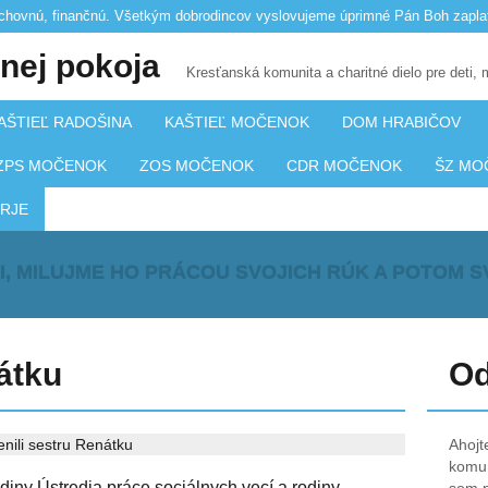
hovnú, finančnú. Všetkým dobrodincov vyslovujeme úprimné Pán Boh zapla
nej pokoja
Kresťanská komunita a charitné dielo pre deti, 
AŠTIEĽ RADOŠINA
KAŠTIEĽ MOČENOK
DOM HRABIČOV
ZPS MOČENOK
ZOS MOČENOK
CDR MOČENOK
ŠZ MO
RJE
I, MILUJME HO PRÁCOU SVOJICH RÚK A POTOM SV
átku
Od
Ahojt
komun
diny Ústredia práce sociálnych vecí a rodiny