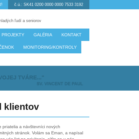
ť!
č.ú.: SK41 0200 0000 0000 7533 3192
mladých ľudí a seniorov
PROJEKTY
GALÉRIA
KONTAKT
ČENOK
MONITORING/KONTROLY
OJEJ TVÁRE..."
SV. VINCENT DE PAUL
 klientov
e priatelia a návštevníci nových
itných stránok. Volám sa Eman, a napísal