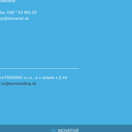
Radošina
nka: 038 * 53 981 02
kkp@slovanet.sk
oTRADING s.r.o., a v súlade s § 44
e
zo@eurotrading.sk
.
BE
INOVATIVE