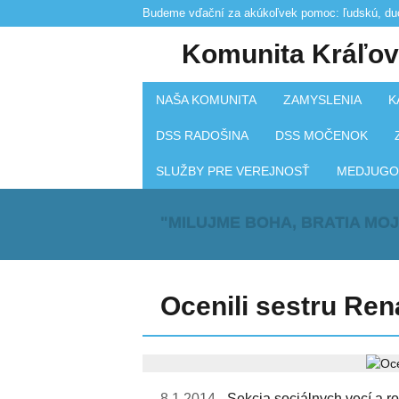
Budeme vďační za akúkoľvek pomoc: ľudskú, duc
Komunita Kráľov
NAŠA KOMUNITA
ZAMYSLENIA
K
DSS RADOŠINA
DSS MOČENOK
SLUŽBY PRE VEREJNOSŤ
MEDJUGO
"MILUJME BOHA, BRATIA MOJ
Ocenili sestru Ren
8.1.2014 -
Sekcia sociálnych vecí a ro