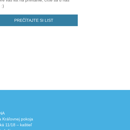
e vás list na privítanie, cíťte sa u nás
 :)
PREČÍTAJTE SI LIST
NA
 Kráľovnej pokoja
ká 11/18 – kaštieľ