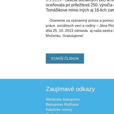
oceňovala pri príležitosti 250. výroč
Tomášikove mimo iných aj 16-tich z
Ocenenie za významný prínos a pomoc d
práce, sociálnych vecí a rodiny – Jána Ric
dňa 25. 10. 2013 odniesla aj naša sestr
Močenku. Gratulujeme!
STARŠÍ ČLÁNOK
Zaujímavé odkazy
Nitrianske biskupstvo
Biskupstvo Rožňava
Katolícke noviny