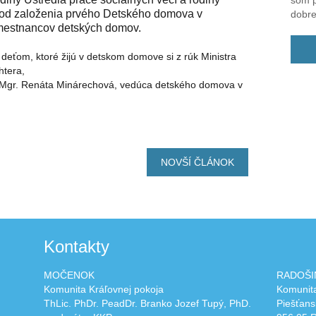
som pr
ia od založenia prvého Detského domova v
dobre
amestnancov detských domov.
eťom, ktoré žijú v detskom domove si z rúk Ministra
htera,
a Mgr. Renáta Minárechová, vedúca detského domova v
NOVŠÍ ČLÁNOK
Kontakty
MOČENOK
RADOŠI
Komunita Kráľovnej pokoja
Komunita
ThLic. PhDr. PeadDr. Branko Jozef Tupý, PhD.
Piešťans