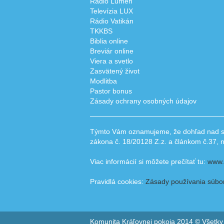
Rádio Lumen
Televízia LUX
Rádio Vatikán
TKKBS
Biblia online
Breviár online
Viera a svetlo
Zasvätený život
Modlitba
Pastor bonus
Zásady ochrany osobných údajov
Týmto Vám oznamujeme, že dohľad nad spr
zákona č. 18/20128 Z.z. a článkom č.37,
Viac informácií si môžete prečítať tu:
www.
Pravidlá cookies:
Zásady používania súbo
Komunita Kráľovnej pokoja 2014 © Všetky