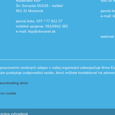
moderátor KKP
956 05 
Sv. Gorazda 553/28 – kaštieľ
951 31 Močenok
pevná li
e-mail: 
pevná linka: 037 * 77 812 27
mobilné spojenie: 0910/842 382
e-mail: kkp@slovanet.sk
webmail
acovaním osobných údajov v našej organizácii zabezpečuje firma Eur
 nám poskytuje zodpovednú osobu, ktorú môžete kontaktovať na adres
eurotrading.sk/zo
.
rov cookie
.
 práva vyhradené