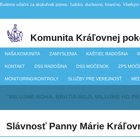
Budeme vďační za akúkoľvek pomoc: ľudskú, duchovnú, finančnú. Všetkým 
Komunita Kráľovnej pok
NAŠA KOMUNITA
ZAMYSLENIA
KAŠTIEĽ RADOŠINA
K
KONTAKT
DSS RADOŠINA
DSS MOČENOK
ZPS MOČ
MONITORING/KONTROLY
SLUŽBY PRE VEREJNOSŤ
ME
"MILUJME BOHA, BRATIA MOJI, MILUJME HO P
Slávnosť Panny Márie Kráľov