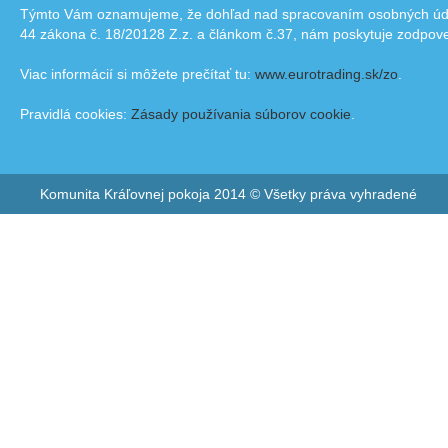
Týmto Vám oznamujeme, že dohľad nad spracovaním osobných údajo
44 zákona č. 18/20128 Z.z. a článkom č.37, nám poskytuje zodpov
Viac informácií si môžete prečítať tu:
www.eurotrading.sk/zo
.
Pravidlá cookies:
Zásady používania súborov cookie
.
Komunita Kráľovnej pokoja 2014 © Všetky práva vyhradené