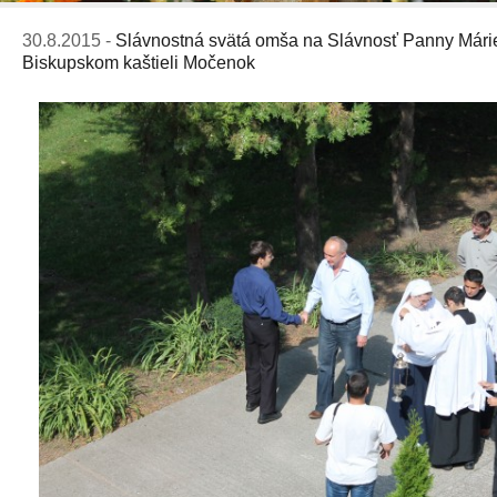
30.8.2015 -
Slávnostná svätá omša na Slávnosť Panny Márie
Biskupskom kaštieli Močenok