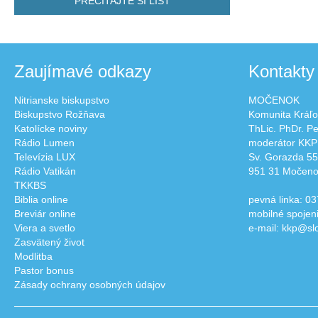
PREČÍTAJTE SI LIST
Zaujímavé odkazy
Kontakty
Nitrianske biskupstvo
MOČENOK
Biskupstvo Rožňava
Komunita Kráľo
Katolícke noviny
ThLic. PhDr. P
Rádio Lumen
moderátor KKP
Televízia LUX
Sv. Gorazda 55
Rádio Vatikán
951 31 Močen
TKKBS
Biblia online
pevná linka: 03
Breviár online
mobilné spojen
Viera a svetlo
e-mail: kkp@sl
Zasvätený život
Modlitba
Pastor bonus
Zásady ochrany osobných údajov