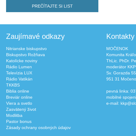
PREČÍTAJTE SI LIST
Zaujímavé odkazy
Kontakty
Nitrianske biskupstvo
MOČENOK
Biskupstvo Rožňava
Komunita Kráľo
Katolícke noviny
ThLic. PhDr. P
Rádio Lumen
moderátor KKP
Televízia LUX
Sv. Gorazda 55
Rádio Vatikán
951 31 Močen
TKKBS
Biblia online
pevná linka: 03
Breviár online
mobilné spojen
Viera a svetlo
e-mail: kkp@sl
Zasvätený život
Modlitba
Pastor bonus
Zásady ochrany osobných údajov