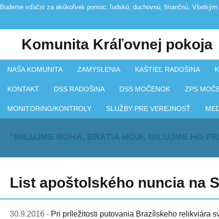
Budeme vďační za akúkoľvek pomoc: ľudskú, duchovnú, finančnú. Všetkým 
Komunita Kráľovnej pokoja
NAŠA KOMUNITA
ZAMYSLENIA
KAŠTIEĽ RADOŠINA
K
KONTAKT
DSS RADOŠINA
DSS MOČENOK
ZPS MOČ
MONITORING/KONTROLY
SLUŽBY PRE VEREJNOSŤ
ME
"MILUJME BOHA, BRATIA MOJI, MILUJME HO P
List apoštolského nuncia na 
30.9.2016 -
Pri príležitosti putovania Brazílskeho relikviára s