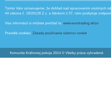
Týmto Vám oznamujeme, že dohľad nad spracovaním osobných údajo
44 zákona č. 18/20128 Z.z. a článkom č.37, nám poskytuje zodpov
Viac informácií si môžete prečítať tu:
www.eurotrading.sk/zo
.
Pravidlá cookies:
Zásady používania súborov cookie
.
Komunita Kráľovnej pokoja 2014 © Všetky práva vyhradené