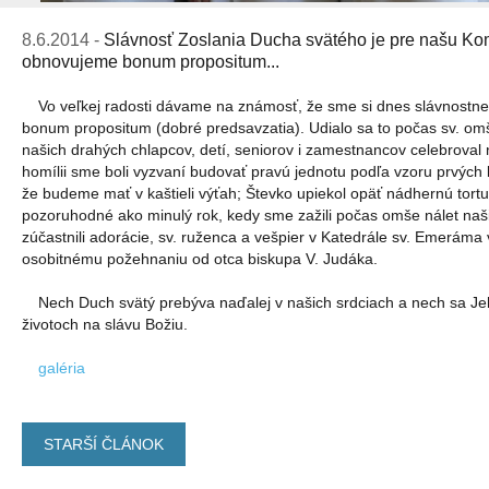
8.6.2014 -
Slávnosť Zoslania Ducha svätého je pre našu Ko
obnovujeme bonum propositum...
Vo veľkej radosti dávame na známosť, že sme si dnes slávnostne 
bonum propositum (dobré predsavzatia). Udialo sa to počas sv. omš
našich drahých chlapcov, detí, seniorov i zamestnancov celebroval
homílii sme boli vyzvaní budovať pravú jednotu podľa vzoru prvých
že budeme mať v kaštieli výťah; Števko upiekol opäť nádhernú tortu 
pozoruhodné ako minulý rok, kedy sme zažili počas omše nálet na
zúčastnili adorácie, sv. ruženca a vešpier v Katedrále sv. Emeráma v 
osobitnému požehnaniu od otca biskupa V. Judáka.
Nech Duch svätý prebýva naďalej v našich srdciach a nech sa Je
životoch na slávu Božiu.
galéria
STARŠÍ ČLÁNOK