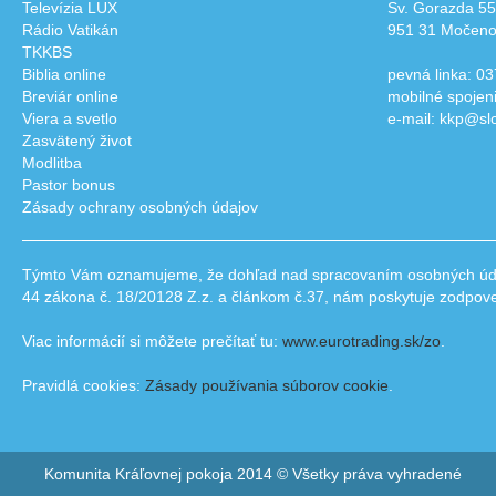
Televízia LUX
Sv. Gorazda 55
Rádio Vatikán
951 31 Močen
TKKBS
Biblia online
pevná linka: 03
Breviár online
mobilné spojen
Viera a svetlo
e-mail: kkp@sl
Zasvätený život
Modlitba
Pastor bonus
Zásady ochrany osobných údajov
Týmto Vám oznamujeme, že dohľad nad spracovaním osobných údajo
44 zákona č. 18/20128 Z.z. a článkom č.37, nám poskytuje zodpov
Viac informácií si môžete prečítať tu:
www.eurotrading.sk/zo
.
Pravidlá cookies:
Zásady používania súborov cookie
.
Komunita Kráľovnej pokoja 2014 © Všetky práva vyhradené