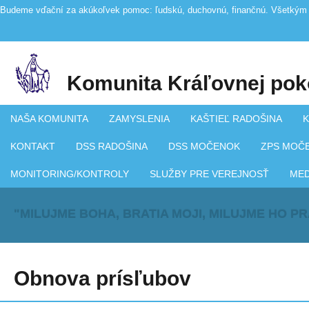
Budeme vďační za akúkoľvek pomoc: ľudskú, duchovnú, finančnú. Všetkým 
Komunita Kráľovnej pok
NAŠA KOMUNITA
ZAMYSLENIA
KAŠTIEĽ RADOŠINA
K
KONTAKT
DSS RADOŠINA
DSS MOČENOK
ZPS MOČ
MONITORING/KONTROLY
SLUŽBY PRE VEREJNOSŤ
ME
"MILUJME BOHA, BRATIA MOJI, MILUJME HO P
Obnova prísľubov