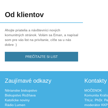
Od klientov
Ahojte priatelia a návštevníci nových
komunitných stránok. Volám sa Eman, a napísal
som pre vás list na privítanie, cíťte sa u nás
dobre :)
PREČÍTAJTE SI LIST
Zaujímavé odkazy
Kontakty
Nitrianske biskupstvo
MOČENOK
Biskupstvo Rožňava
Komunita Kráľo
Katolícke noviny
ThLic. PhDr. P
Rádio Lumen
moderátor KKP